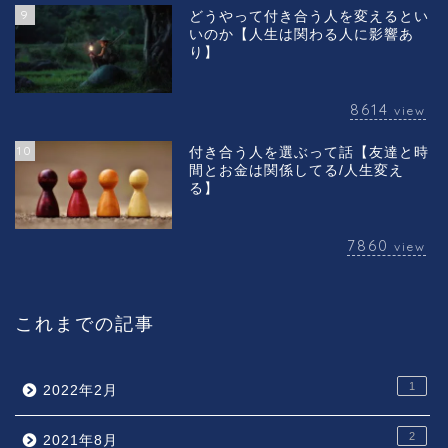
9
どうやって付き合う人を変えるとい
いのか【人生は関わる人に影響あ
り】
8614
view
10
付き合う人を選ぶって話【友達と時
間とお金は関係してる/人生変え
る】
7860
view
これまでの記事
1
2022年2月
2
2021年8月