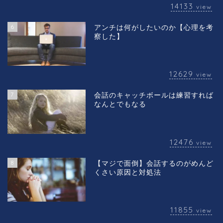
14133
view
6
アンチは何がしたいのか【心理を考
察した】
12629
view
7
会話のキャッチボールは練習すれば
なんとでもなる
12476
view
8
【マジで面倒】会話するのがめんど
くさい原因と対処法
11855
view