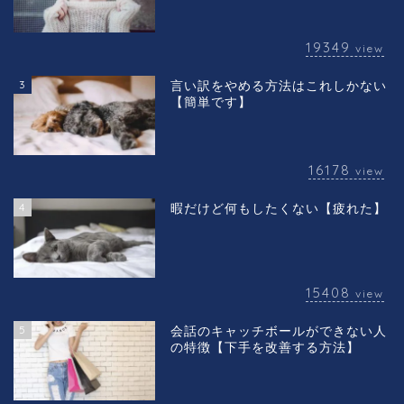
19349
view
3
言い訳をやめる方法はこれしかない
【簡単です】
16178
view
4
暇だけど何もしたくない【疲れた】
15408
view
5
会話のキャッチボールができない人
の特徴【下手を改善する方法】