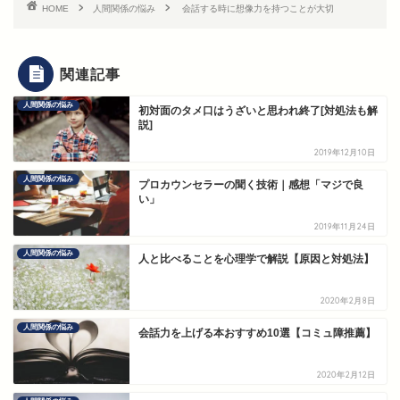
HOME
人間関係の悩み
会話する時に想像力を持つことが大切
関連記事
人間関係の悩み
初対面のタメ口はうざいと思われ終了[対処法も解
説]
2019年12月10日
人間関係の悩み
プロカウンセラーの聞く技術｜感想「マジで良
い」
2019年11月24日
人間関係の悩み
人と比べることを心理学で解説【原因と対処法】
2020年2月8日
人間関係の悩み
会話力を上げる本おすすめ10選【コミュ障推薦】
2020年2月12日