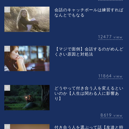
7
会話のキャッチボールは練習すれば
なんとでもなる
12477
view
8
【マジで面倒】会話するのがめんど
くさい原因と対処法
11864
view
9
どうやって付き合う人を変えるとい
いのか【人生は関わる人に影響あ
り】
8619
view
10
付き合う人を選ぶって話【友達と時