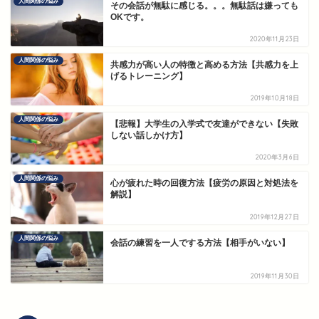
人間関係の悩み
その会話が無駄に感じる。。。無駄話は嫌っても
OKです。
2020年11月23日
人間関係の悩み
共感力が高い人の特徴と高める方法【共感力を上
げるトレーニング】
2019年10月18日
人間関係の悩み
【悲報】大学生の入学式で友達ができない【失敗
しない話しかけ方】
2020年3月6日
人間関係の悩み
心が疲れた時の回復方法【疲労の原因と対処法を
解説】
2019年12月27日
人間関係の悩み
会話の練習を一人でする方法【相手がいない】
2019年11月30日