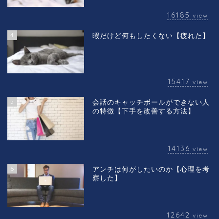
16185
view
4
暇だけど何もしたくない【疲れた】
15417
view
5
会話のキャッチボールができない人
の特徴【下手を改善する方法】
14136
view
6
アンチは何がしたいのか【心理を考
察した】
12642
view